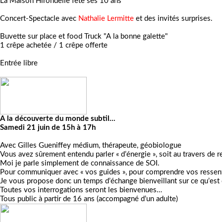
La Maison Hirondelle fête ses 10 ans
Concert-Spectacle avec
Nathalie Lermitte
et des invités surprises.
Buvette sur place et food Truck "A la bonne galette"
1 crêpe achetée / 1 crêpe offerte
Entrée libre
A la découverte du monde subtil…
Samedi 21 juin de 15h à 17h
Avec Gilles Gueniffey médium, thérapeute, géobiologue
Vous avez sûrement entendu parler « d’énergie », soit au travers d
Moi je parle simplement de connaissance de SOI.
Pour communiquer avec « vos guides », pour comprendre vos ressentis
Je vous propose donc un temps d’échange bienveillant sur ce qu’est c
Toutes vos interrogations seront les bienvenues…
Tous public à partir de 16 ans (accompagné d’un adulte)