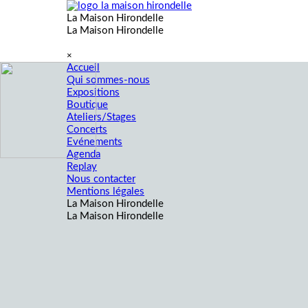
Aller au contenu
La Maison Hirondelle
La Maison Hirondelle
Sauter le menu
×
Accueil
Qui sommes-nous
Expositions
Boutique
Ateliers/Stages
Concerts
Evénements
Agenda
Replay
Nous contacter
Mentions légales
La Maison Hirondelle
La Maison Hirondelle