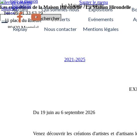
Aller au contenu
Sauter le menu
La Maison Hirondelle
Les expositions de la Maison Hirondelle - La Maison Hirondelle
Sauter le
Accueil
Qui sommes-nous
Expositions
Bo
Tél :
09 51 33 63 19
menu
Rechercher
Ateliers/Stages
Concerts
Evénements
A
11 place du Prieuré
89420 Montréal
Replay
Nous contacter
Mentions légales
2021-2025
EX
Du 19 juin au 6 septembre 2026
Venez découvrir les créations d'artistes et d'artisans