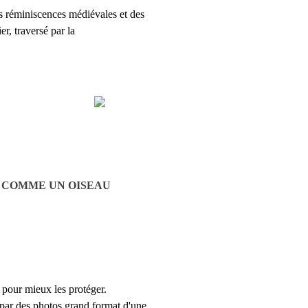
es réminiscences médiévales et des
r, traversé par la
.
COMME UN OISEAU
 pour mieux les protéger.
 par des photos grand format d'une