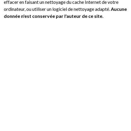
effacer en faisant un nettoyage du cache Internet de votre
ordinateur,
ou utiliser un logiciel de nettoyage adapté.
Aucune
donnée n'est conservée par l'auteur de ce site.
Vous pouvez désactiver les cookies. Pour plus
d'informations, veuillez consulter les instructions de
votre navigateur.
Sans cookies, votre accès au site pourrait être limité.
Liens vers des sites externes
:
Les présentes informations sur la protection des
données personnelles ne s'appliquent qu'à ce site
Internet.
Il vous appartient de consulter vous-même les