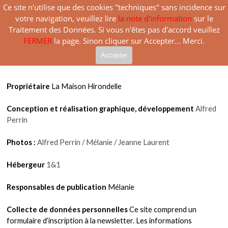
Aller au contenu
Ce site n'utilise que des cookies "techniques" sans incidence sur
Sauter le menu
La Maison Hirondelle
votre navigation, veuillez lire
la note d'information
sur le
Traitement des Données. Si vous n'êtes pas d'accord veuillez
Mentions légales
FERMER
la page. Sinon cliquer sur Accepter... Merci.
Accepter
Propriétaire
La Maison Hirondelle
Conception et réalisation graphique, développement
Alfred
Perrin
Photos :
Alfred Perrin / Mélanie / Jeanne Laurent
Hébergeur
1&1
Responsables de publication
Mélanie
Collecte de données personnelles
Ce site comprend un
formulaire d’inscription à la newsletter. Les informations